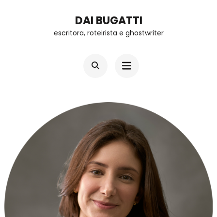
Skip
DAI BUGATTI
to
escritora, roteirista e ghostwriter
content
(Press
Enter)