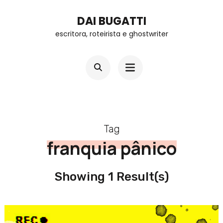
Skip
DAI BUGATTI
to
escritora, roteirista e ghostwriter
content
(Press
Enter)
Tag
franquia pânico
Showing 1 Result(s)