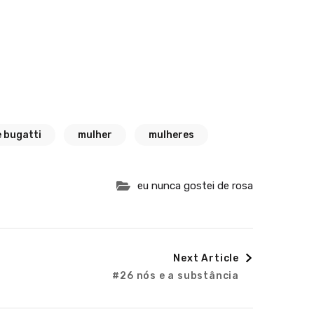
 bugatti
mulher
mulheres
eu nunca gostei de rosa
Next Article
#26 nós e a substância