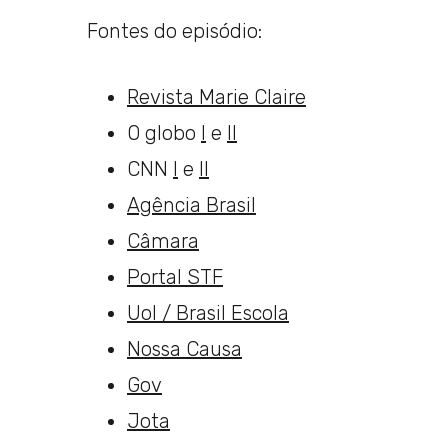
Fontes do episódio:
Revista Marie Claire
O globo
I
e
II
CNN
I
e
II
Agência Brasil
Câmara
Portal STF
Uol / Brasil Escola
Nossa Causa
Gov
Jota