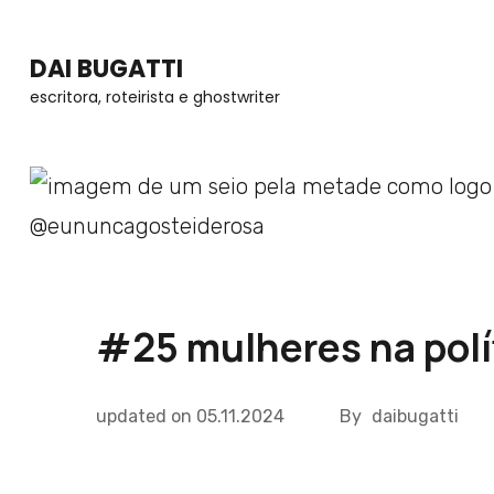
Skip
to
DAI BUGATTI
content
escritora, roteirista e ghostwriter
(Press
Enter)
#25 mulheres na polí
updated on
05.11.2024
By
daibugatti