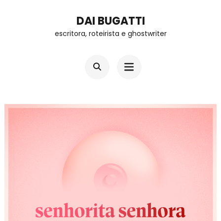
Skip
DAI BUGATTI
to
escritora, roteirista e ghostwriter
content
(Press
Enter)