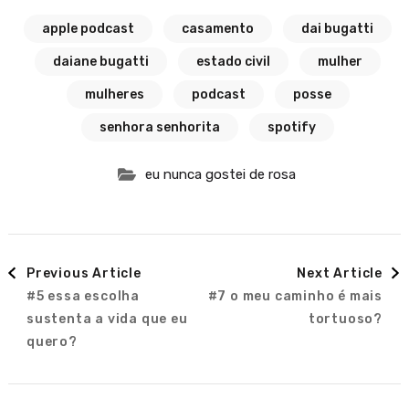
apple podcast
casamento
dai bugatti
daiane bugatti
estado civil
mulher
mulheres
podcast
posse
senhora senhorita
spotify
eu nunca gostei de rosa
Post
Previous Article
Next Article
#5 essa escolha
#7 o meu caminho é mais
Navigation
sustenta a vida que eu
tortuoso?
quero?