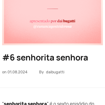
#6 senhorita senhora
on
01.08.2024
By
daibugatti
“
senhorita senhora
” é o sexto episódio do