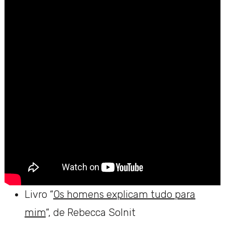
Livro “
Os homens explicam tudo para
mim
“, de Rebecca Solnit